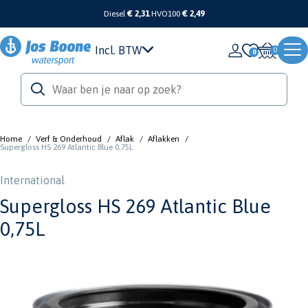
Diesel
€ 2,31
HVO100
€ 2,49
Incl. BTW
0
Home
/
Verf & Onderhoud
/
Aflak
/
Aflakken
/
Supergloss HS 269 Atlantic Blue 0,75L
International
Supergloss HS 269 Atlantic Blue
0,75L