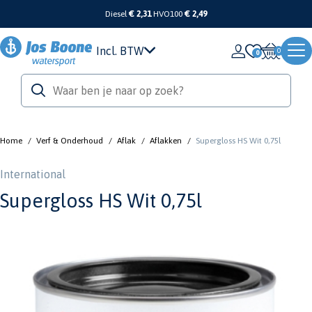
Diesel
€ 2,31
HVO100
€ 2,49
Incl. BTW
0
Home
/
Verf & Onderhoud
/
Aflak
/
Aflakken
/
Supergloss HS Wit 0,75l
International
Supergloss HS Wit 0,75l