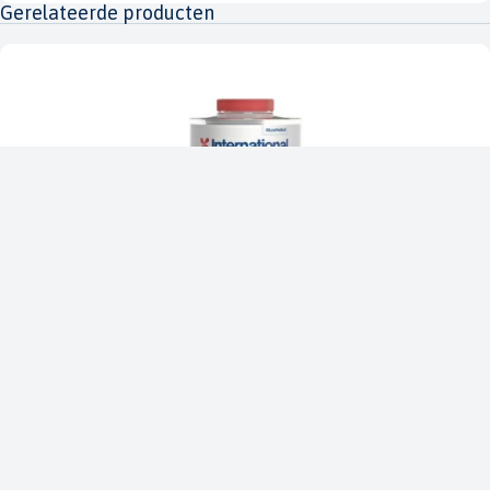
Gerelateerde producten
International
Thinner No.1 0,5 L
IN-THIN01.500L
€ 14,59
€ 17,17
Op voorraad in onze winkel