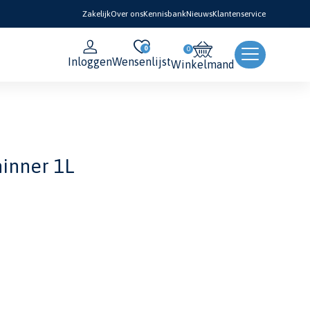
Zakelijk
Over ons
Kennisbank
Nieuws
Klantenservice
0
Inloggen
Wensenlijst
Winkelmand
inner 1L