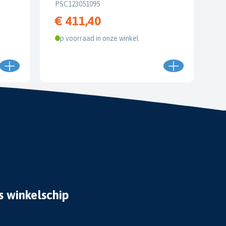
PSC123051095
€ 411,40
Op voorraad in onze winkel
s winkelschip