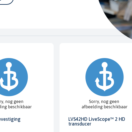
evestiging
LVS42HD LiveScope™ 2 HD
transducer