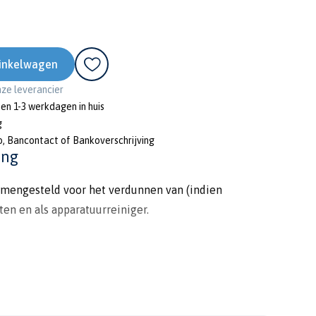
inkelwagen
onze leverancier
nen 1-3 werkdagen in huis
g
o, Bancontact of Bankoverschrijving
ing
amengesteld voor het verdunnen van (indien
en en als apparatuurreiniger.