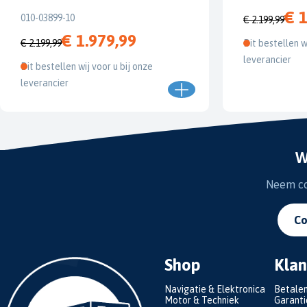
€ 1
010-03899-10
€ 2.199,99
€ 1.979,99
€ 2.199,99
Dit bestellen w
leverancier
Dit bestellen wij voor u bij onze
leverancier
W
Neem con
Co
Shop
Klan
Navigatie & Elektronica
Betale
Motor & Techniek
Garanti