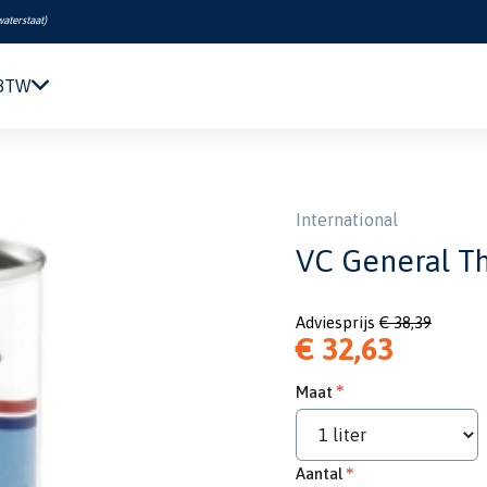
waterstaat
)
 BTW
Navigatie & Elektronica
er 1L
Motor & Techniek
Sanitair & Comfort
International
Kleding & Schoenen
VC General Th
Veiligheid
Boeken & Kaarten
Adviesprijs
€ 38,39
Verf & Onderhoud
€ 32,63
Tuigage & Dekuitrusting
Rubberboten & Motoren
Maat
Outlet
Aantal