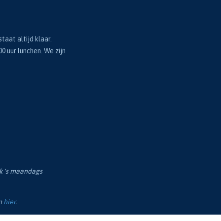
taat altijd klaar.
00 uur lunchen. We zijn
ok 's maandags
en
hier
.