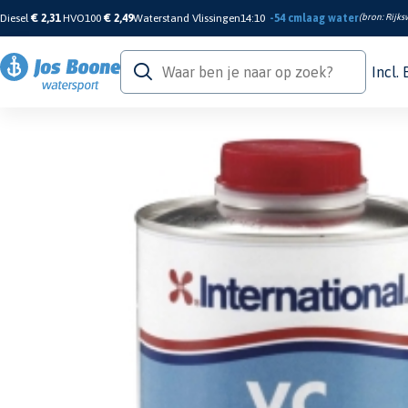
Diesel
€ 2,31
HVO100
€ 2,49
Waterstand Vlissingen
14:10
-54 cm
laag water
(bron:
Rijks
Incl.
Home
/
Verf & Onderhoud
/
Verdunningen
/
Verdunningen
/
VC General Thinn