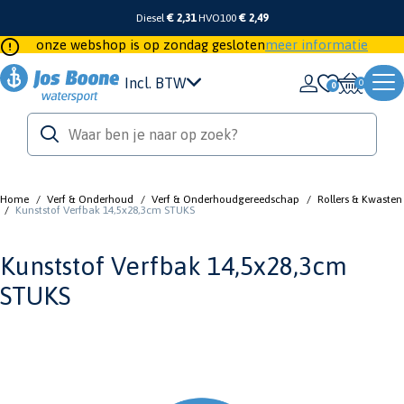
Diesel
€ 2,31
HVO100
€ 2,49
onze webshop is op zondag gesloten
meer informatie
Incl. BTW
0
Home
/
Verf & Onderhoud
/
Verf & Onderhoudgereedschap
/
Rollers & Kwasten
/
Kunststof Verfbak 14,5x28,3cm STUKS
Kunststof Verfbak 14,5x28,3cm
STUKS