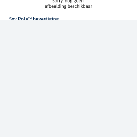
Spy Pole™ bevestiging
010-03012-20
€ 1.979,99
€ 2.199,99
Dit bestellen wij voor u bij onze leverancier