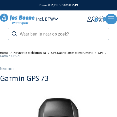
Diesel
€ 2,31
HVO100
€ 2,49
Incl. BTW
0
Home
/
Navigatie & Elektronica
/
GPS Kaartplotter & Instrument
/
GPS
/
Garmin GPS 73
Garmin
Garmin GPS 73