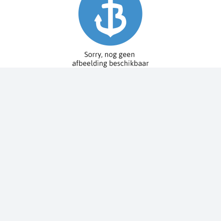
Spy Pole™ bevestiging
010-03012-20
€ 1.979,99
€ 2.199,99
Dit bestellen wij voor u bij onze leverancier