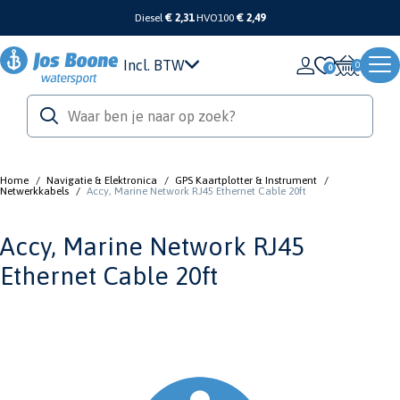
Diesel
€ 2,31
HVO100
€ 2,49
Incl. BTW
0
Home
/
Navigatie & Elektronica
/
GPS Kaartplotter & Instrument
/
Netwerkkabels
/
Accy, Marine Network RJ45 Ethernet Cable 20ft
Accy, Marine Network RJ45
Ethernet Cable 20ft