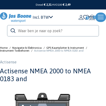
Diesel
€ 2,31
HVO100
€ 2,49
Incl. BTW
0
Home
/
Navigatie & Elektronica
/
GPS Kaartplotter & Instrument
/
Instrument Toebehoren
/
Actisense NMEA 2000 to NMEA 0183 and
Actisense
Actisense NMEA 2000 to NMEA
0183 and