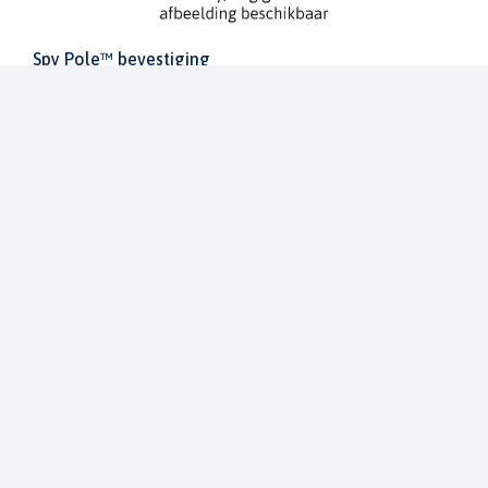
Spy Pole™ bevestiging
010-03012-20
€ 1.979,99
€ 2.199,99
Dit bestellen wij voor u bij onze leverancier