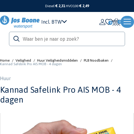
Diesel
€ 2,31
HVO100
€ 2,49
Incl. BTW
0
Home
/
Veiligheid
/
Huur Veiligheidsmiddelen
/
PLB Noodbaken
/
Kannad Safelink Pro AIS MOB - 4 dagen
Huur
Kannad Safelink Pro AIS MOB - 4
dagen