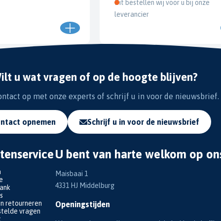
Dit bestellen wij voor u bij onze
leverancier
ilt u wat vragen of op de hoogte blijven?
tact op met onze experts of schrijf u in voor de nieuwsbrief.
ntact opnemen
Schrijf u in voor de nieuwsbrief
tenservice
U bent van harte welkom op on
n
Maisbaai 1
e
4331 HJ Middelburg
bank
s
en retourneren
Openingstijden
telde vragen
k