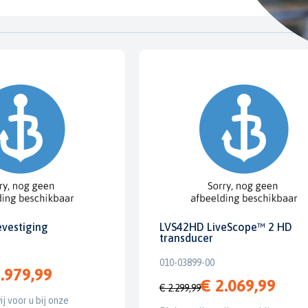
evestiging
LVS42HD LiveScope™ 2 HD
transducer
010-03899-00
.979,99
€ 2.069,99
€ 2.299,99
ij voor u bij onze