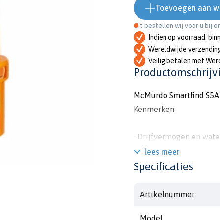
Toevoegen aan w
Dit bestellen wij voor u bij 
Indien op voorraad: bin
Wereldwijde verzendin
Veilig betalen met Wer
Productomschrijv
McMurdo Smartfind S5A
Kenmerken
· Drijfvermogen en wate
· Compact, lichtgewicht
lees meer
· Voldoet aan IMO en G
Specificaties
· Meer dan 96 uur conti
· LED-indicatie van acti
Artikelnummer
· Ingebouwde testfacilit
Model
· Geïntegreerd koord