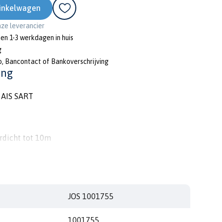
inkelwagen
onze leverancier
nen 1-3 werkdagen in huis
g
o, Bancontact of Bankoverschrijving
ing
 AIS SART
rdicht tot 10m
 en robuust
MDSS standaarden
nue werking
vering
JOS 1001755
eit
1001755