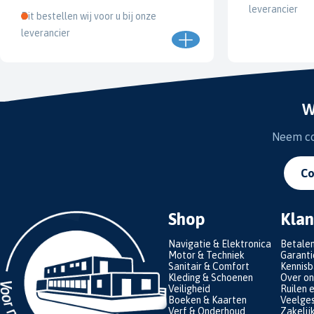
leverancier
Dit bestellen wij voor u bij onze
leverancier
W
Neem con
Co
Shop
Klan
Navigatie & Elektronica
Betale
Motor & Techniek
Garanti
Sanitair & Comfort
Kennis
Kleding & Schoenen
Over on
Veiligheid
Ruilen 
Boeken & Kaarten
Veelges
Verf & Onderhoud
Zakelij