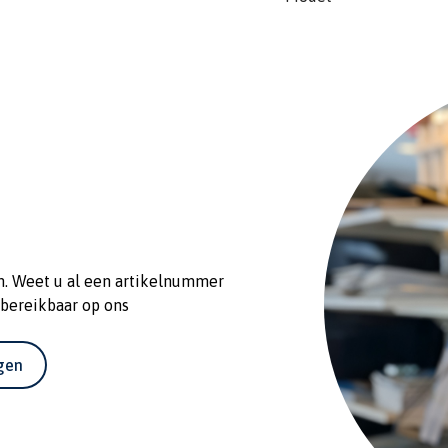
· Ongevaarlijke batterij
· Batterij gaat 6 jaar me
n. Weet u al een artikelnummer
 bereikbaar op ons
agen