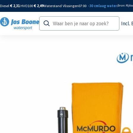
Diesel
€ 2,31
HVO100
€ 2,49
Waterstand Vlissingen
07:00
-30 cm
laag water
(bron:
Rijks
Incl.
Home
/
Veiligheid
/
Noodbakens
/
PLB & Epirb Noodbaken
/
McMurdo Smartfi