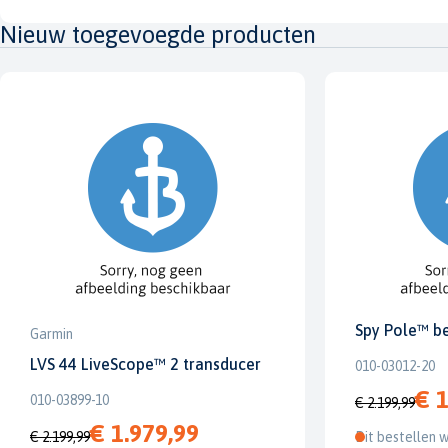
Nieuw toegevoegde producten
Spy Pole™ b
Garmin
LVS 44 LiveScope™ 2 transducer
010-03012-20
€ 1
010-03899-10
€ 2.199,99
€ 1.979,99
€ 2.199,99
Dit bestellen w