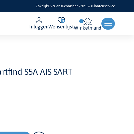
Zakelijk
Over ons
Kennisbank
Nieuws
Klantenservice
0
Inloggen
Wensenlijst
Winkelmand
tfind S5A AIS SART