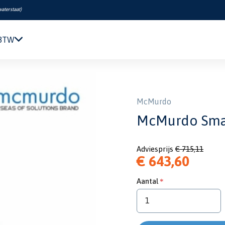
waterstaat
)
 BTW
Navigatie & Elektronica
nd S5A AIS SART
Motor & Techniek
Sanitair & Comfort
McMurdo
Kleding & Schoenen
McMurdo Smar
Veiligheid
Boeken & Kaarten
Adviesprijs
€ 715,11
Verf & Onderhoud
€ 643,60
Tuigage & Dekuitrusting
Rubberboten & Motoren
Aantal
Outlet