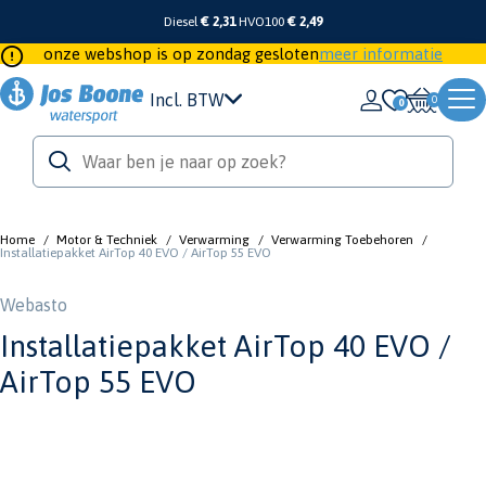
Diesel
€ 2,31
HVO100
€ 2,49
onze webshop is op zondag gesloten
meer informatie
Incl. BTW
0
Home
/
Motor & Techniek
/
Verwarming
/
Verwarming Toebehoren
/
Installatiepakket AirTop 40 EVO / AirTop 55 EVO
Webasto
Installatiepakket AirTop 40 EVO /
AirTop 55 EVO