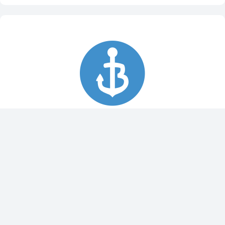
Spy Pole™ bevestiging
010-03012-20
€ 1.979,99
€ 2.199,99
Dit bestellen wij voor u bij onze leverancier