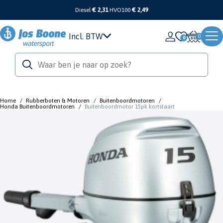
Diesel
€ 2,31
HVO100
€ 2,49
Incl. BTW
0
Home
/
Rubberboten & Motoren
/
Buitenboordmotoren
/
Honda Buitenboordmotoren
/
Buitenboordmotor 15pk kortstaart
Honda
Buitenboordmotor 15pk kortstaart