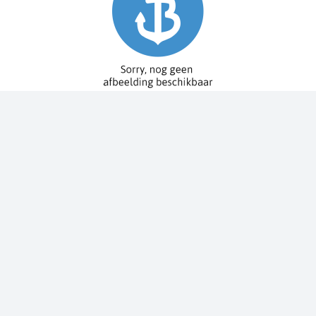
Spy Pole™ bevestiging
010-03012-20
€ 1.979,99
€ 2.199,99
Dit bestellen wij voor u bij onze leverancier