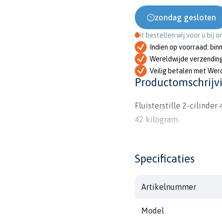
zondag gesloten
Dit bestellen wij voor u bij 
Indien op voorraad: bin
Wereldwijde verzendin
Veilig betalen met Wer
Productomschrijv
Fluisterstille 2-cilinder
42 kilogram.
Specificaties
Artikelnummer
Model