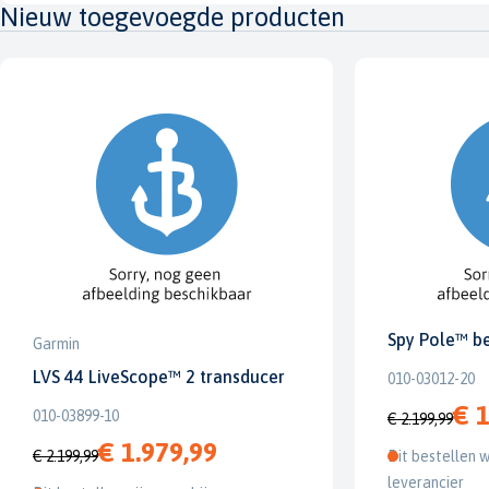
Nieuw toegevoegde producten
Spy Pole™ b
Garmin
LVS 44 LiveScope™ 2 transducer
010-03012-20
€ 1
010-03899-10
€ 2.199,99
€ 1.979,99
€ 2.199,99
Dit bestellen w
leverancier