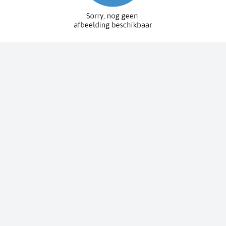
Spy Pole™ bevestiging
010-03012-20
€ 1.979,99
€ 2.199,99
Dit bestellen wij voor u bij onze leverancier