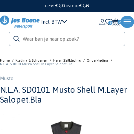
Diesel
€ 2,31
HVO100
€ 2,49
Incl. BTW
0
Home
/
Kleding & Schoenen
/
Heren Zeilkleding
/
Onderkleding
/
N.L.A. SD0101 Musto Shell M.Layer Salopet.Bla
Musto
N.L.A. SD0101 Musto Shell M.Layer
Salopet.Bla