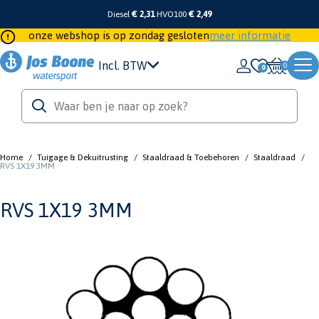
Diesel
€ 2,31
HVO100
€ 2,49
onze webshop is op zondag gesloten
meer informatie
Incl. BTW
0
Home
/
Tuigage & Dekuitrusting
/
Staaldraad & Toebehoren
/
Staaldraad
/
RVS 1X19 3MM
RVS 1X19 3MM