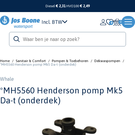
Diesel
€ 2,31
HVO100
€ 2,49
Incl. BTW
0
Home
/
Sanitair & Comfort
/
Pompen & Toebehoren
/
Dekwaspompen
/
ºMH5560 Henderson pomp Mk5 Da-t (onderdek)
Whale
ºMH5560 Henderson pomp Mk5
Da-t (onderdek)