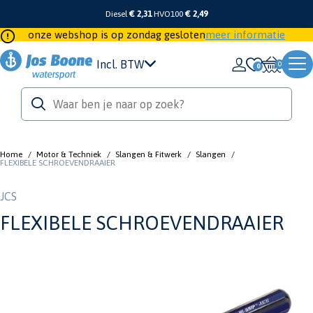
Diesel
€ 2,31
HVO100
€ 2,49
onze webshop is op zondag gesloten
meer informatie
Incl. BTW
0
Home
/
Motor & Techniek
/
Slangen & Fitwerk
/
Slangen
/
FLEXIBELE SCHROEVENDRAAIER
JCS
FLEXIBELE SCHROEVENDRAAIER