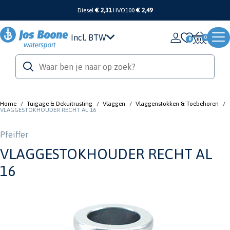
Diesel
€ 2,31
HVO100
€ 2,49
Incl. BTW
0
Home
/
Tuigage & Dekuitrusting
/
Vlaggen
/
Vlaggenstokken & Toebehoren
/
VLAGGESTOKHOUDER RECHT AL 16
Pfeiffer
VLAGGESTOKHOUDER RECHT AL
16