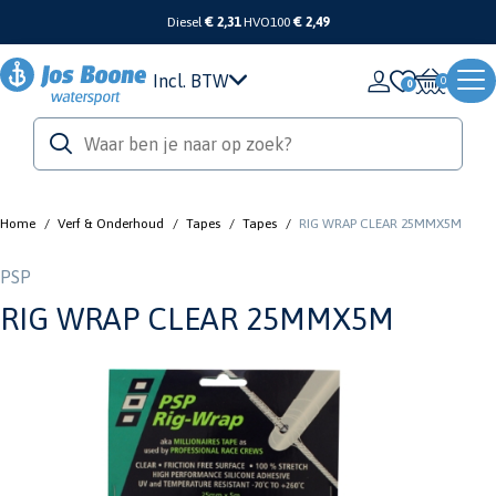
Diesel
€ 2,31
HVO100
€ 2,49
Incl. BTW
0
Home
/
Verf & Onderhoud
/
Tapes
/
Tapes
/
RIG WRAP CLEAR 25MMX5M
PSP
RIG WRAP CLEAR 25MMX5M