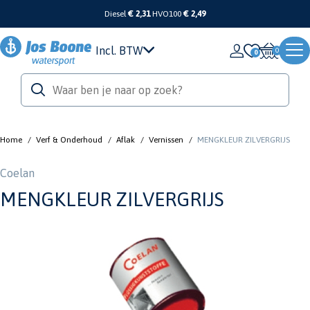
Diesel
€ 2,31
HVO100
€ 2,49
Incl. BTW
0
Home
/
Verf & Onderhoud
/
Aflak
/
Vernissen
/
MENGKLEUR ZILVERGRIJS
Coelan
MENGKLEUR ZILVERGRIJS