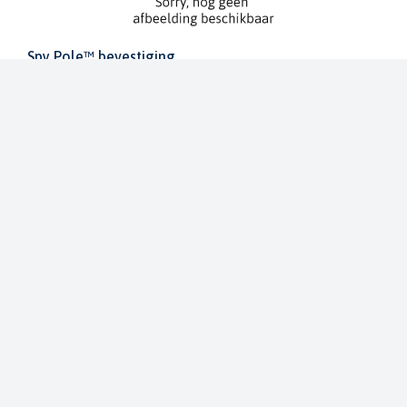
Spy Pole™ bevestiging
010-03012-20
€ 1.979,99
€ 2.199,99
Dit bestellen wij voor u bij onze leverancier