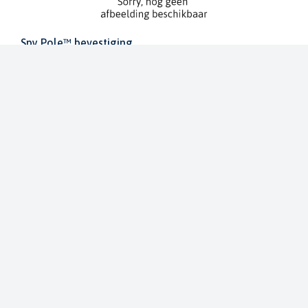
Spy Pole™ bevestiging
010-03012-20
€ 1.979,99
€ 2.199,99
Dit bestellen wij voor u bij onze leverancier