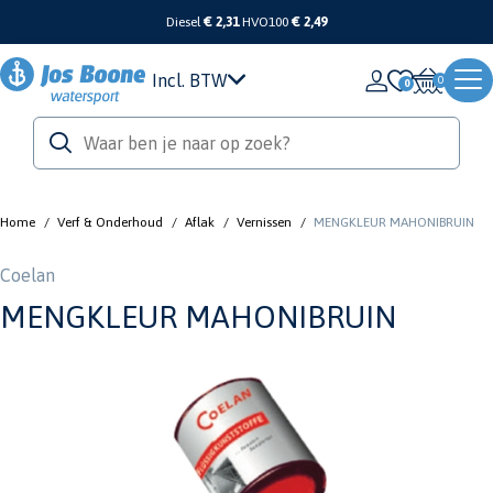
Diesel
€ 2,31
HVO100
€ 2,49
Incl. BTW
0
Home
/
Verf & Onderhoud
/
Aflak
/
Vernissen
/
MENGKLEUR MAHONIBRUIN
Coelan
MENGKLEUR MAHONIBRUIN