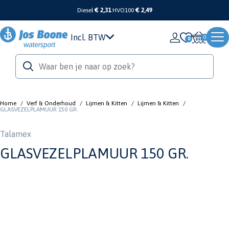
Diesel
€ 2,31
HVO100
€ 2,49
Incl. BTW
0
Home
/
Verf & Onderhoud
/
Lijmen & Kitten
/
Lijmen & Kitten
/
GLASVEZELPLAMUUR 150 GR.
Talamex
GLASVEZELPLAMUUR 150 GR.