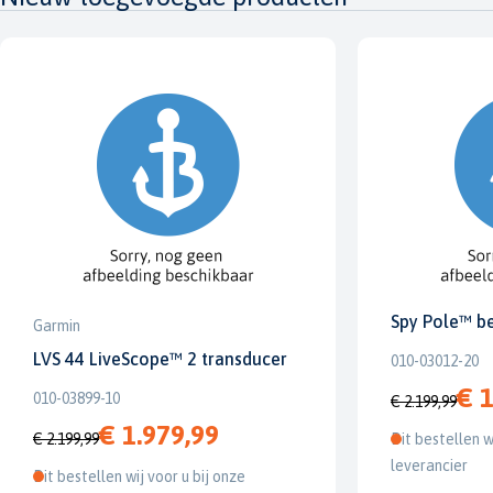
Spy Pole™ b
Garmin
LVS 44 LiveScope™ 2 transducer
010-03012-20
€ 1
010-03899-10
€ 2.199,99
€ 1.979,99
€ 2.199,99
Dit bestellen w
leverancier
Dit bestellen wij voor u bij onze