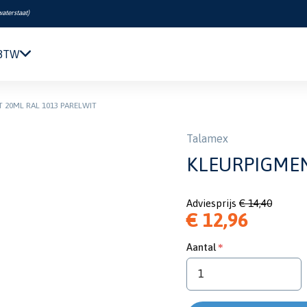
waterstaat
)
 BTW
Navigatie & Elektronica
 20ML RAL 1013 PARELWIT
Motor & Techniek
Sanitair & Comfort
Talamex
Kleding & Schoenen
KLEURPIGMEN
Veiligheid
Boeken & Kaarten
Adviesprijs
€ 14,40
Verf & Onderhoud
€ 12,96
Tuigage & Dekuitrusting
Rubberboten & Motoren
Aantal
Outlet