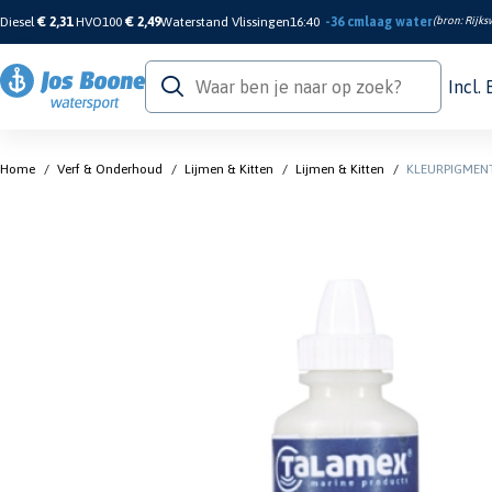
Diesel
€ 2,31
HVO100
€ 2,49
Waterstand Vlissingen
16:40
-36 cm
laag water
(bron:
Rijks
Incl.
Home
/
Verf & Onderhoud
/
Lijmen & Kitten
/
Lijmen & Kitten
/
KLEURPIGMENT