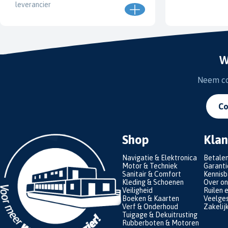
leverancier
W
Neem con
Co
Shop
Klan
Navigatie & Elektronica
Betale
Motor & Techniek
Garanti
Sanitair & Comfort
Kennis
Kleding & Schoenen
Over on
Veiligheid
Ruilen 
Boeken & Kaarten
Veelges
Verf & Onderhoud
Zakelij
Tuigage & Dekuitrusting
Rubberboten & Motoren