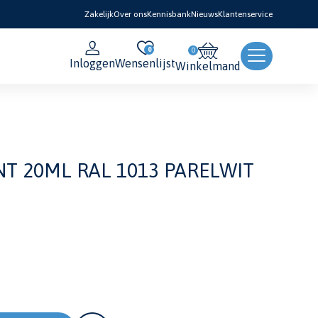
Zakelijk
Over ons
Kennisbank
Nieuws
Klantenservice
0
Inloggen
Wensenlijst
Winkelmand
T 20ML RAL 1013 PARELWIT