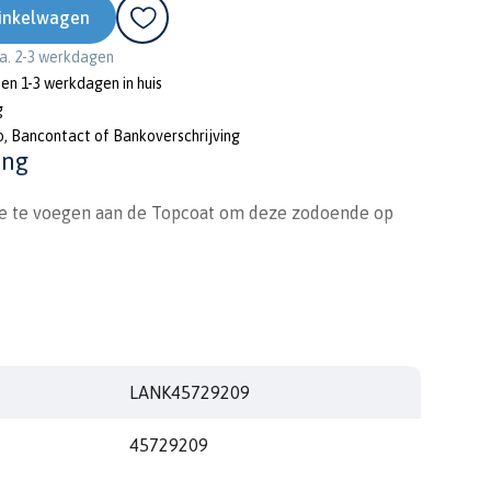
inkelwagen
ca. 2-3 werkdagen
nen 1-3 werkdagen in huis
g
o, Bancontact of Bankoverschrijving
ing
e te voegen aan de Topcoat om deze zodoende op
LANK45729209
45729209