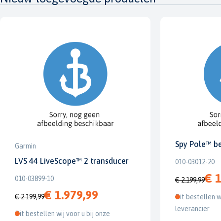
Spy Pole™ b
Garmin
LVS 44 LiveScope™ 2 transducer
010-03012-20
€ 1
010-03899-10
€ 2.199,99
€ 1.979,99
€ 2.199,99
Dit bestellen w
leverancier
Dit bestellen wij voor u bij onze