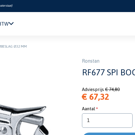
aterstaat
)
 BTW
Navigatie & Elektronica
MBESLAG Ø32 MM
Motor & Techniek
Sanitair & Comfort
Ronstan
Kleding & Schoenen
RF677 SPI B
Veiligheid
Boeken & Kaarten
Adviesprijs
€ 74,80
Verf & Onderhoud
€ 67,32
Tuigage & Dekuitrusting
Rubberboten & Motoren
Aantal
Outlet