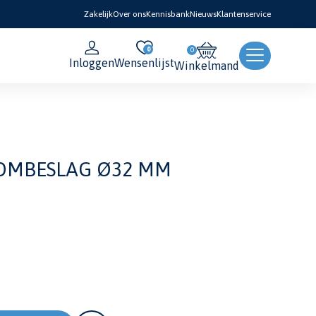
Zakelijk
Over ons
Kennisbank
Nieuws
Klantenservice
0
Inloggen
Wensenlijst
Winkelmand
OOMBESLAG Ø32 MM