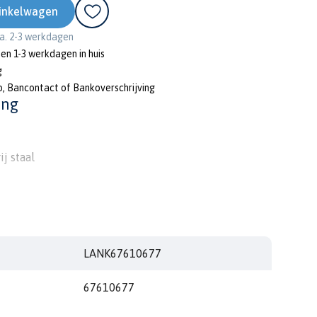
inkelwagen
ca. 2-3 werkdagen
nen 1-3 werkdagen in huis
g
o, Bancontact of Bankoverschrijving
ing
j staal
LANK67610677
67610677