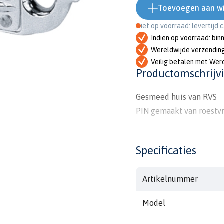
Toevoegen aan w
Niet op voorraad: levertijd 
Indien op voorraad: bin
Wereldwijde verzendin
Veilig betalen met Wer
Productomschrijv
Gesmeed huis van RVS
PIN gemaakt van roestvri
Specificaties
Artikelnummer
Model