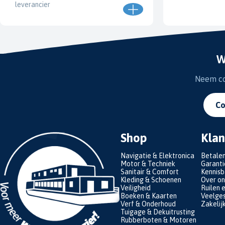
leverancier
W
Neem con
Co
Shop
Klan
Navigatie & Elektronica
Betale
Motor & Techniek
Garanti
Sanitair & Comfort
Kennis
Kleding & Schoenen
Over on
Veiligheid
Ruilen 
Boeken & Kaarten
Veelges
Verf & Onderhoud
Zakelij
Tuigage & Dekuitrusting
Rubberboten & Motoren