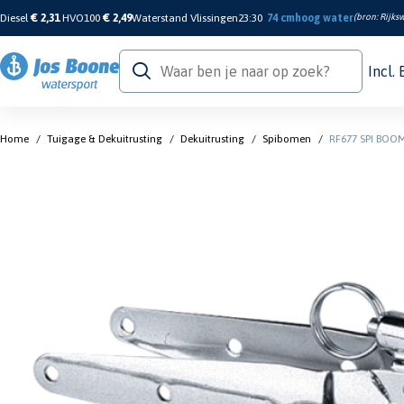
Diesel
€ 2,31
HVO100
€ 2,49
Waterstand Vlissingen
23:30
74 cm
hoog water
(bron:
Rijksw
Incl.
Home
/
Tuigage & Dekuitrusting
/
Dekuitrusting
/
Spibomen
/
RF677 SPI BOO