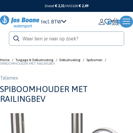
Diesel
€ 2,31
HVO100
€ 2,49
Incl. BTW
0
Home
/
Tuigage & Dekuitrusting
/
Dekuitrusting
/
Spibomen
/
SPIBOOMHOUDER MET RAILINGBEV
Talamex
SPIBOOMHOUDER MET
RAILINGBEV