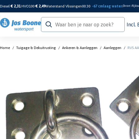
Diesel
€ 2,31
HVO100
€ 2,49
Waterstand Vlissingen
00:30
-67 cm
laag water
(bron:
Rijks
Incl.
Home
/
Tuigage & Dekuitrusting
/
Ankeren & Aanleggen
/
Aanleggen
/
RVS A