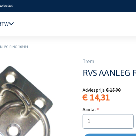
waterstaat
)
 BTW
Navigatie & Elektronica
ANLEG RING 10MM
Motor & Techniek
Sanitair & Comfort
Trem
Kleding & Schoenen
RVS AANLEG 
Veiligheid
Boeken & Kaarten
Adviesprijs
€ 15,90
Verf & Onderhoud
€ 14,31
Tuigage & Dekuitrusting
Rubberboten & Motoren
Aantal
Outlet