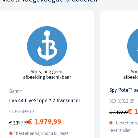
Spy Pole™ b
Garmin
LVS 44 LiveScope™ 2 transducer
010-03012-20
€ 1
010-03899-10
€ 2.199,99
€ 1.979,99
€ 2.199,99
Dit bestellen w
leverancier
Dit bestellen wij voor u bij onze