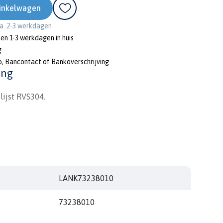
inkelwagen
ca. 2-3 werkdagen
nen 1-3 werkdagen in huis
g
o, Bancontact of Bankoverschrijving
ing
ijst RVS304.
LANK73238010
73238010