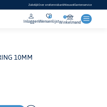
Zakelijk
Over ons
Kennisbank
Nieuws
Klantenservice
0
Inloggen
Wensenlijst
Winkelmand
RING 10MM