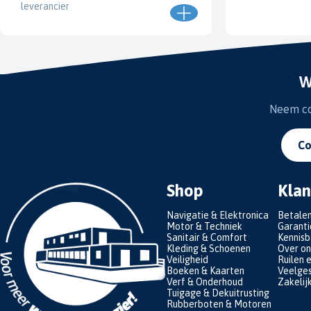
leverancier
W
Neem con
Co
Shop
Klan
Navigatie & Elektronica
Betale
Motor & Techniek
Garanti
Sanitair & Comfort
Kennis
Kleding & Schoenen
Over on
Veiligheid
Ruilen 
Boeken & Kaarten
Veelges
Verf & Onderhoud
Zakelij
Tuigage & Dekuitrusting
Rubberboten & Motoren