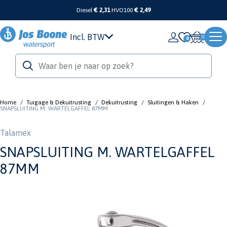
Diesel
€ 2,31
HVO100
€ 2,49
Incl. BTW
0
Home
/
Tuigage & Dekuitrusting
/
Dekuitrusting
/
Sluitingen & Haken
/
SNAPSLUITING M. WARTELGAFFEL 87MM
Talamex
SNAPSLUITING M. WARTELGAFFEL
87MM