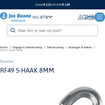
Diesel
€ 2,31
HVO100
€ 2,49
Incl. BTW
0
Home
/
Tuigage & Dekuitrusting
/
Dekuitrusting
/
Sluitingen & Haken
/
RF49 S-HAAK 8MM
Ronstan
RF49 S-HAAK 8MM