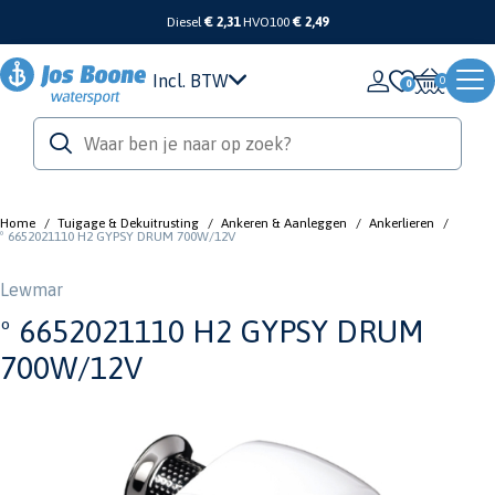
Diesel
€ 2,31
HVO100
€ 2,49
Incl. BTW
0
Home
/
Tuigage & Dekuitrusting
/
Ankeren & Aanleggen
/
Ankerlieren
/
º 6652021110 H2 GYPSY DRUM 700W/12V
Lewmar
º 6652021110 H2 GYPSY DRUM
700W/12V