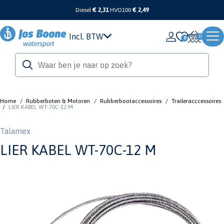
Diesel
€ 2,31
HVO100
€ 2,49
Incl. BTW
0
Home
/
Rubberboten & Motoren
/
Rubberbootaccessoires
/
Traileracccessoires
/
LIER KABEL WT-70C-12 M
Talamex
LIER KABEL WT-70C-12 M