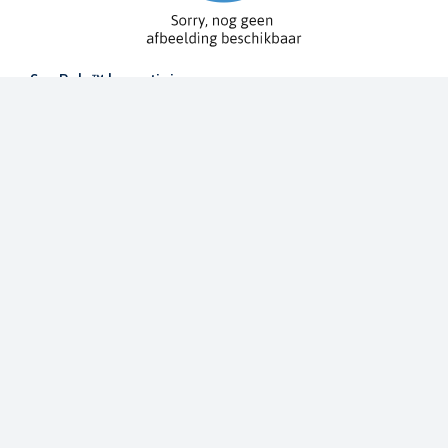
Spy Pole™ bevestiging
010-03012-20
€ 1.979,99
€ 2.199,99
Dit bestellen wij voor u bij onze leverancier