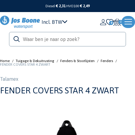
Diesel
€ 2,31
HVO100
€ 2,49
Incl. BTW
0
Home
/
Tuigage & Dekuitrusting
/
Fenders & Stootlijsten
/
Fenders
/
FENDER COVERS STAR 4 ZWART
Talamex
FENDER COVERS STAR 4 ZWART