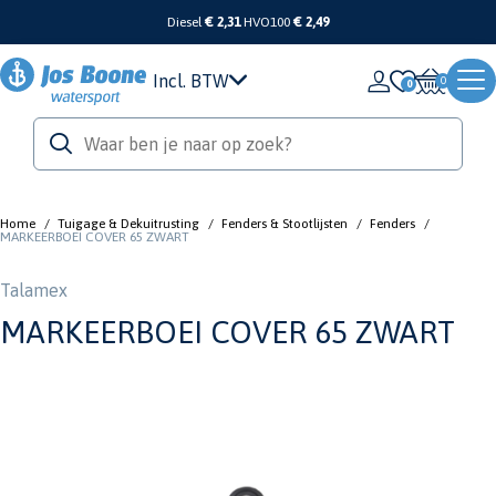
Diesel
€ 2,31
HVO100
€ 2,49
Incl. BTW
0
Home
/
Tuigage & Dekuitrusting
/
Fenders & Stootlijsten
/
Fenders
/
MARKEERBOEI COVER 65 ZWART
Talamex
MARKEERBOEI COVER 65 ZWART