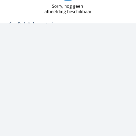
Spy Pole™ bevestiging
010-03012-20
€ 1.979,99
€ 2.199,99
Dit bestellen wij voor u bij onze leverancier