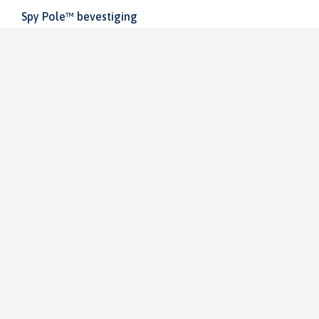
Spy Pole™ bevestiging
010-03012-20
€ 1.979,99
€ 2.199,99
Dit bestellen wij voor u bij onze leverancier