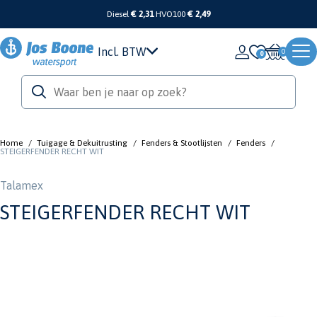
Diesel
€ 2,31
HVO100
€ 2,49
Incl. BTW
0
Home
/
Tuigage & Dekuitrusting
/
Fenders & Stootlijsten
/
Fenders
/
STEIGERFENDER RECHT WIT
Talamex
STEIGERFENDER RECHT WIT