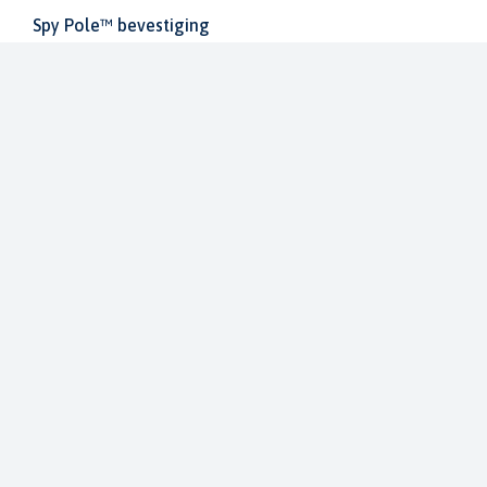
Spy Pole™ bevestiging
010-03012-20
€ 1.979,99
€ 2.199,99
Dit bestellen wij voor u bij onze leverancier