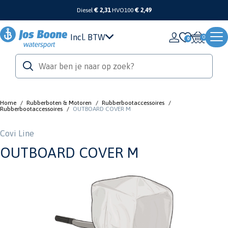
Diesel
€ 2,31
HVO100
€ 2,49
Incl. BTW
0
Home
/
Rubberboten & Motoren
/
Rubberbootaccessoires
/
Rubberbootaccessoires
/
OUTBOARD COVER M
Covi Line
OUTBOARD COVER M