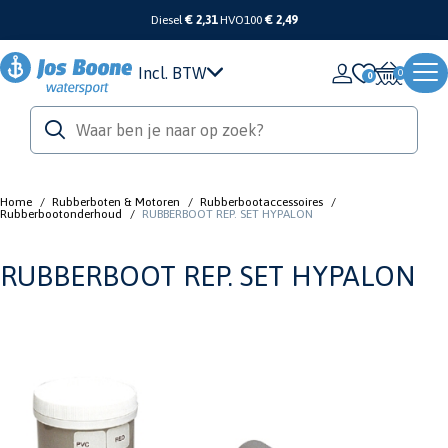
Diesel
€ 2,31
HVO100
€ 2,49
Incl. BTW
0
Home
/
Rubberboten & Motoren
/
Rubberbootaccessoires
/
Rubberbootonderhoud
/
RUBBERBOOT REP. SET HYPALON
RUBBERBOOT REP. SET HYPALON