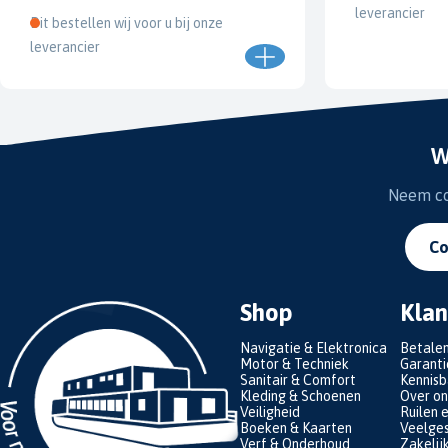
leverancier
Dit bestellen wij voor u bij onze
leverancier
W
Neem con
Co
Shop
Klan
Navigatie & Elektronica
Betale
Motor & Techniek
Garanti
Sanitair & Comfort
Kennis
Kleding & Schoenen
Over on
Veiligheid
Ruilen 
Boeken & Kaarten
Veelges
Verf & Onderhoud
Zakelij