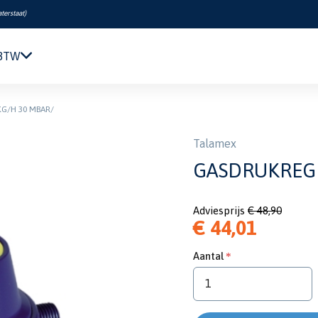
terstaat
)
 BTW
Navigatie & Elektronica
G/H 30 MBAR/
Motor & Techniek
Sanitair & Comfort
Talamex
Kleding & Schoenen
GASDRUKREGE
Veiligheid
Boeken & Kaarten
Adviesprijs
€ 48,90
Verf & Onderhoud
€ 44,01
Tuigage & Dekuitrusting
Rubberboten & Motoren
Aantal
Outlet