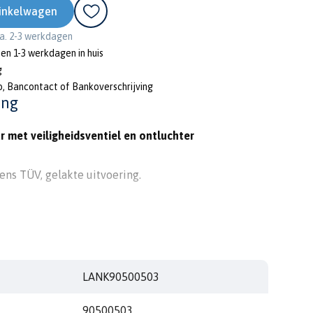
inkelwagen
ca. 2-3 werkdagen
nen 1-3 werkdagen in huis
g
o, Bancontact of Bankoverschrijving
ing
r met veiligheidsventiel en ontluchter
ns TÜV, gelakte uitvoering.
4811.
htlijnen.
) en KLF.
LANK90500503
90500503