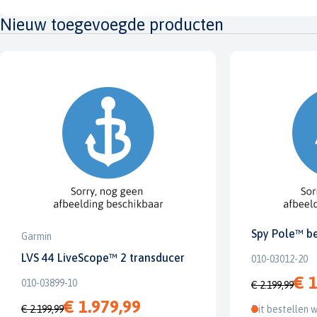
Nieuw toegevoegde producten
Spy Pole™ b
Garmin
LVS 44 LiveScope™ 2 transducer
010-03012-20
€ 1
010-03899-10
€ 2.199,99
€ 1.979,99
€ 2.199,99
Dit bestellen w