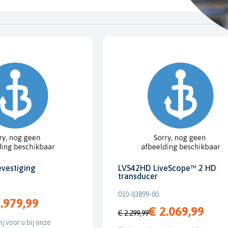
evestiging
LVS42HD LiveScope™ 2 HD
transducer
010-03899-00
.979,99
€ 2.069,99
€ 2.299,99
ij voor u bij onze