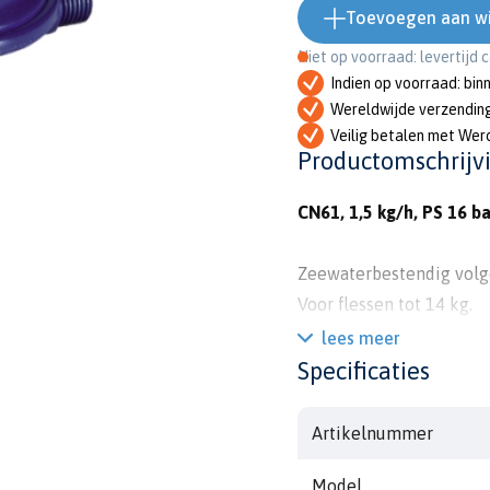
Toevoegen aan w
Niet op voorraad: levertijd 
Indien op voorraad: bin
Wereldwijde verzendin
Veilig betalen met Wer
Productomschrijv
CN61, 1,5 kg/h, PS 16 ba
Zeewaterbestendig volge
Voor flessen tot 14 kg.
EG keuring volgens DIN 
lees meer
CE 0036 drukregelaar ric
Specificaties
G 1/4"| aansluiting (links
Artikelnummer
Model