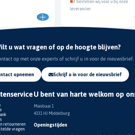
Dit bestellen wij voor u bij onze
leverancier
ilt u wat vragen of op de hoogte blijven?
tact op met onze experts of schrijf u in voor de nieuwsbrief.
ntact opnemen
Schrijf u in voor de nieuwsbrief
tenservice
U bent van harte welkom op on
n
Maisbaai 1
e
4331 HJ Middelburg
bank
s
en retourneren
Openingstijden
telde vragen
k