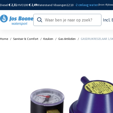
Diesel
€ 2,31
HVO100
€ 2,49
Waterstand Vlissingen
12:10
-2 cm
laag water
(bron:
Rijkswa
Incl.
Home
/
Sanitair & Comfort
/
Keuken
/
Gas Artikelen
/
GASDRUKREGELAAR 1,5K