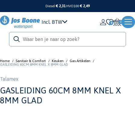
Diesel
€ 2,31
HVO100
€ 2,49
Incl. BTW
0
Home
/
Sanitair & Comfort
/
Keuken
/
Gas Artikelen
/
GASLEIDING 60CM 8MM KNEL X 8MM GLAD
Talamex
GASLEIDING 60CM 8MM KNEL X
8MM GLAD