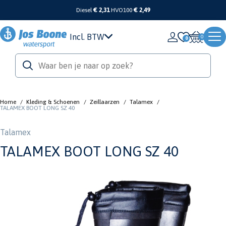
Diesel
€ 2,31
HVO100
€ 2,49
Incl. BTW
0
Home
/
Kleding & Schoenen
/
Zeillaarzen
/
Talamex
/
TALAMEX BOOT LONG SZ 40
Talamex
TALAMEX BOOT LONG SZ 40