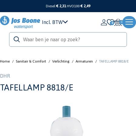
Diesel
€ 2,31
HVO100
€ 2,49
Incl. BTW
0
Home
/
Sanitair & Comfort
/
Verlichting
/
Armaturen
/
TAFELLAMP 8818/E
DHR
TAFELLAMP 8818/E