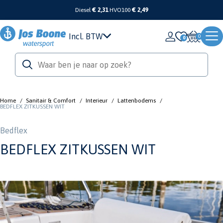
Diesel
€ 2,31
HVO100
€ 2,49
Incl. BTW
0
Home
/
Sanitair & Comfort
/
Interieur
/
Lattenbodems
/
BEDFLEX ZITKUSSEN WIT
Bedflex
BEDFLEX ZITKUSSEN WIT