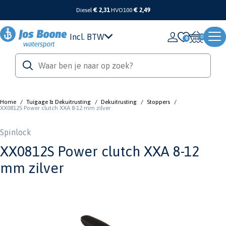
Diesel
€ 2,31
HVO100
€ 2,49
Incl. BTW
0
Home
/
Tuigage & Dekuitrusting
/
Dekuitrusting
/
Stoppers
/
XX0812S Power clutch XXA 8-12 mm zilver
Spinlock
XX0812S Power clutch XXA 8-12
mm zilver