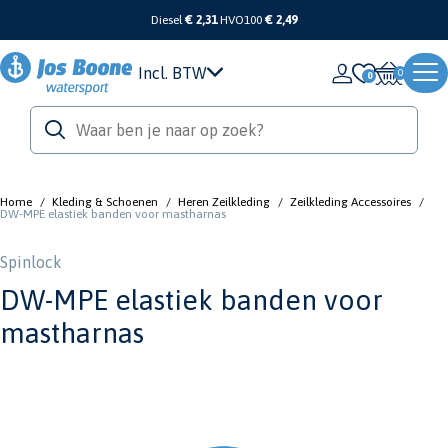
Diesel
€ 2,31
HVO100
€ 2,49
Incl. BTW
0
Home
/
Kleding & Schoenen
/
Heren Zeilkleding
/
Zeilkleding Accessoires
/
DW-MPE elastiek banden voor mastharnas
Spinlock
DW-MPE elastiek banden voor
mastharnas