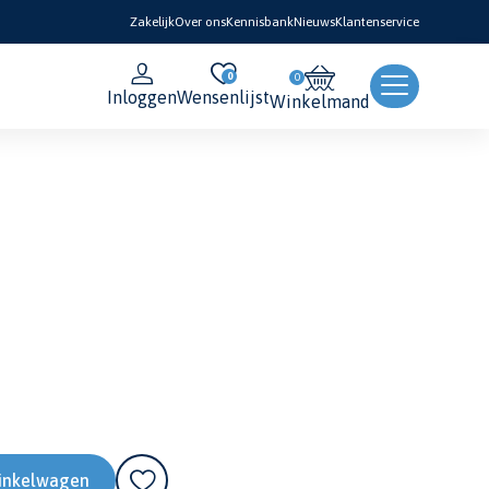
Zakelijk
Over ons
Kennisbank
Nieuws
Klantenservice
0
Inloggen
Wensenlijst
Winkelmand
inkelwagen