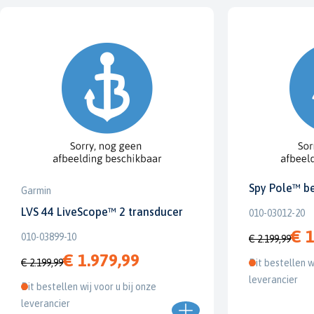
Spy Pole™ b
Garmin
LVS 44 LiveScope™ 2 transducer
010-03012-20
€ 1
010-03899-10
€ 2.199,99
€ 1.979,99
€ 2.199,99
Dit bestellen w
leverancier
Dit bestellen wij voor u bij onze
leverancier