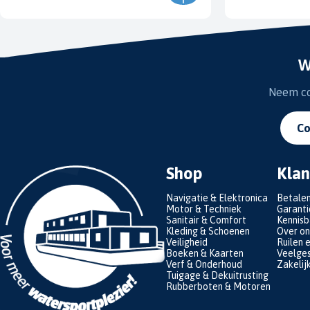
W
Neem con
Co
Shop
Klan
Navigatie & Elektronica
Betale
Motor & Techniek
Garanti
Sanitair & Comfort
Kennis
Kleding & Schoenen
Over on
Veiligheid
Ruilen 
Boeken & Kaarten
Veelges
Verf & Onderhoud
Zakelij
Tuigage & Dekuitrusting
Rubberboten & Motoren