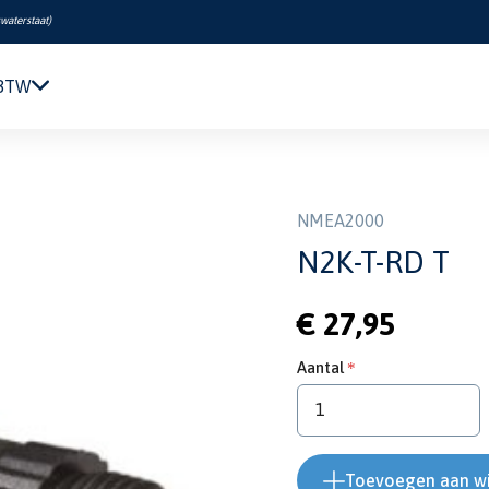
swaterstaat
)
 BTW
Navigatie & Elektronica
s
/
N2K-T-RD T
Motor & Techniek
Sanitair & Comfort
NMEA2000
Kleding & Schoenen
N2K-T-RD T
Veiligheid
Boeken & Kaarten
€ 27,95
Verf & Onderhoud
Tuigage & Dekuitrusting
Aantal
Rubberboten & Motoren
Outlet
Toevoegen aan w