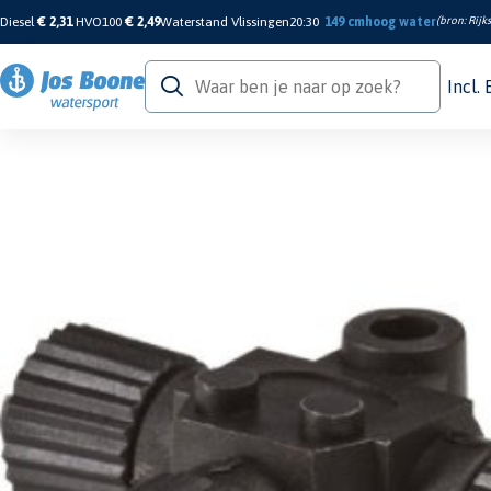
Diesel
€ 2,31
HVO100
€ 2,49
Waterstand Vlissingen
20:30
149 cm
hoog water
(bron:
Rijk
Incl.
Home
/
Navigatie & Elektronica
/
GPS Kaartplotter & Instrument
/
Netwerkkabel