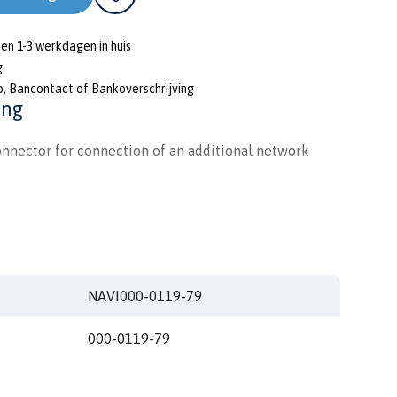
nen 1-3 werkdagen in huis
g
o, Bancontact of Bankoverschrijving
ing
nnector for connection of an additional network
NAVI000-0119-79
000-0119-79