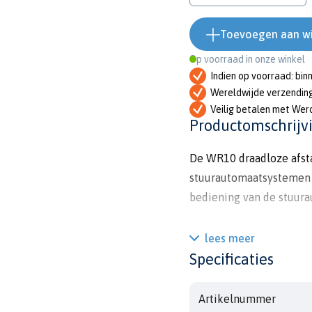
Toevoegen aan w
Op voorraad in onze winkel
Indien op voorraad: bin
Wereldwijde verzendin
Veilig betalen met Wer
Productomschrijv
De WR10 draadloze afst
stuurautomaatsystemen
bediening van de stuura
De Bluetooth technologi
lees meer
BT1 basisstation werkt 
Specificaties
afstandsbediening bij d
Artikelnummer