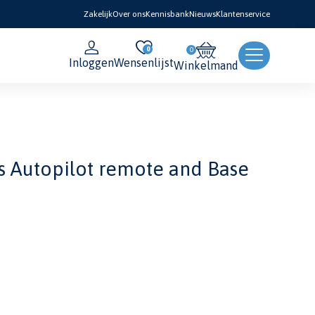
Zakelijk
Over ons
Kennisbank
Nieuws
Klantenservice
0
Inloggen
Wensenlijst
Winkelmand
s Autopilot remote and Base