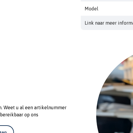
De WR10 is eenvoudige t
Model
compacte, lichtgewicht
basisstation is waterdich
Link naar meer inform
- Sturen of koers instell
- Speciale knoppen voor
n. Weet u al een artikelnummer
 bereikbaar op ons
agen