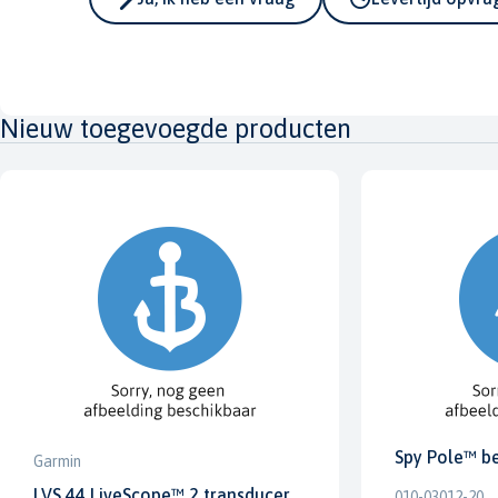
Nieuw toegevoegde producten
Spy Pole™ b
Garmin
LVS 44 LiveScope™ 2 transducer
010-03012-20