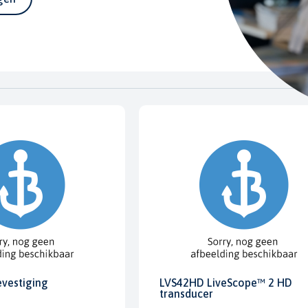
evestiging
LVS42HD LiveScope™ 2 HD
transducer