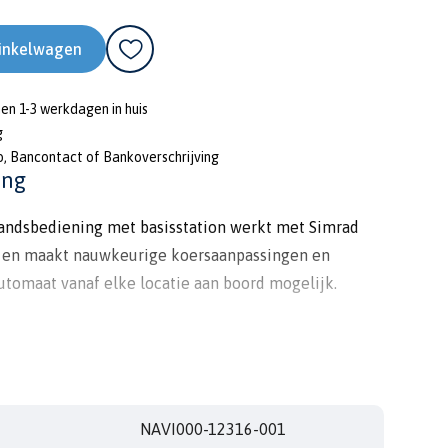
inkelwagen
nen 1-3 werkdagen in huis
g
o, Bancontact of Bankoverschrijving
ing
andsbediening met basisstation werkt met Simrad
 en maakt nauwkeurige koersaanpassingen en
utomaat vanaf elke locatie aan boord mogelijk.
e biedt een bereik tot 30 meter. Het meegeleverde
met maximaal vier afstandsbedieningen; er is één
it pakket inbegrepen.
NAVI000-12316-001