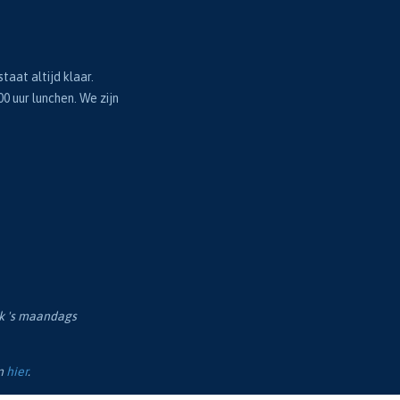
taat altijd klaar.
00 uur lunchen. We zijn
ok 's maandags
en
hier
.