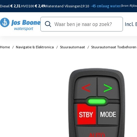
Diesel
€ 2,31
HVO100
€ 2,49
Waterstand Vlissingen
19:10
-45 cm
laag water
(bron:
Rijks
Incl.
Home
/
Navigatie & Elektronica
/
Stuurautomaat
/
Stuurautomaat Toebehoren