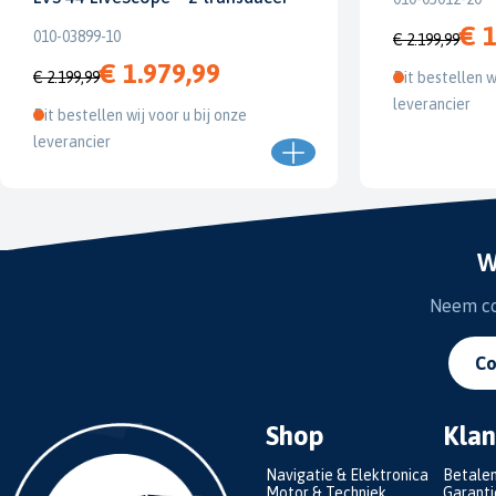
€ 1
010-03899-10
€ 2.199,99
€ 1.979,99
€ 2.199,99
Dit bestellen w
leverancier
Dit bestellen wij voor u bij onze
leverancier
W
Neem con
Co
Shop
Klan
Navigatie & Elektronica
Betale
Motor & Techniek
Garanti