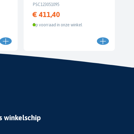
PSC123051095
€ 411,40
Op voorraad in onze winkel
s winkelschip