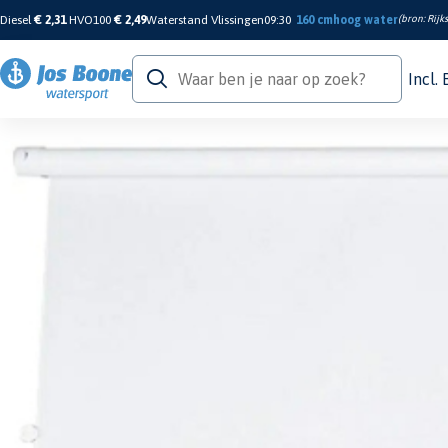
Diesel
€ 2,31
HVO100
€ 2,49
Waterstand Vlissingen
09:30
160 cm
hoog water
(bron:
Rijk
Incl.
Home
/
Sanitair & Comfort
/
Ramen En Luiken
/
Luiken
/
Portshade - Beige, 