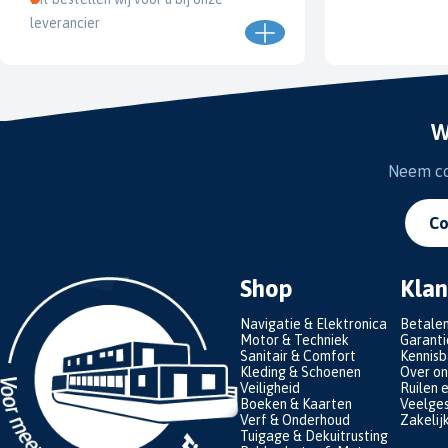
leverancier
W
Neem con
Co
Shop
Klan
Navigatie & Elektronica
Betale
Motor & Techniek
Garanti
Sanitair & Comfort
Kennis
Kleding & Schoenen
Over on
Veiligheid
Ruilen 
Boeken & Kaarten
Veelges
Verf & Onderhoud
Zakelij
Tuigage & Dekuitrusting