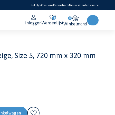
Zakelijk
Over ons
Kennisbank
Nieuws
Klantenservice
0
Inloggen
Wensenlijst
Winkelmand
eige, Size 5, 720 mm x 320 mm
inkelwagen