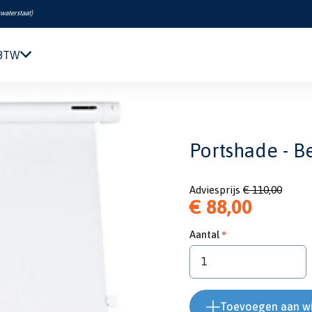
swaterstaat
)
 BTW
Navigatie & Elektronica
Size 5, 720 mm x 320 mm
Motor & Techniek
Sanitair & Comfort
Portshade - B
Kleding & Schoenen
Veiligheid
Adviesprijs
€ 110,00
Boeken & Kaarten
€ 88,00
Verf & Onderhoud
Tuigage & Dekuitrusting
Aantal
Rubberboten & Motoren
Outlet
Toevoegen aan w