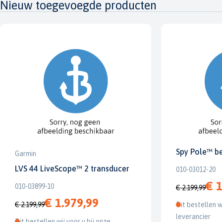
Nieuw toegevoegde producten
Spy Pole™ b
Garmin
LVS 44 LiveScope™ 2 transducer
010-03012-20
€ 1
010-03899-10
€ 2.199,99
€ 1.979,99
€ 2.199,99
Dit bestellen w
leverancier
Dit bestellen wij voor u bij onze