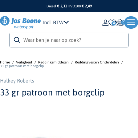
Diesel
€ 2,31
HVO100
€ 2,49
Incl. BTW
0
Home
/
Veiligheid
/
Reddingsmiddelen
/
Reddingvesten Onderdelen
/
33 gr patroon met borgclip
Halkey Roberts
33 gr patroon met borgclip