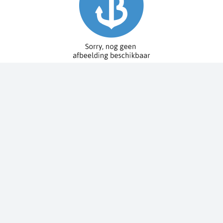
Spy Pole™ bevestiging
010-03012-20
€ 1.979,99
€ 2.199,99
Dit bestellen wij voor u bij onze leverancier