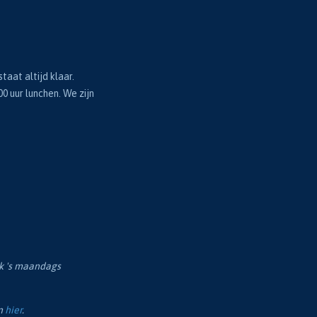
taat altijd klaar.
00 uur lunchen. We zijn
ok 's maandags
en
hier
.