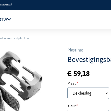
swaterstaat
)
 BTW
Navigatie & Elektronica
nden voor surfplanken
Motor & Techniek
Sanitair & Comfort
Plastimo
Kleding & Schoenen
Bevestigings
Veiligheid
Boeken & Kaarten
€ 59,18
Verf & Onderhoud
Tuigage & Dekuitrusting
Maat
Rubberboten & Motoren
Outlet
Kleur