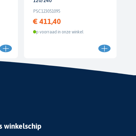
120/240
PSC123051095
€ 411,40
Op voorraad in onze winkel
s winkelschip