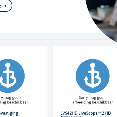
agen
evestiging
LVS42HD LiveScope™ 2 HD