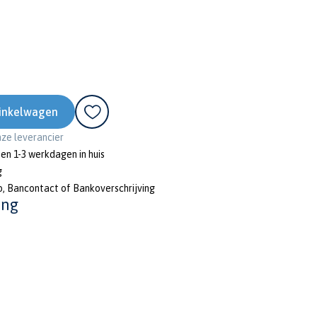
inkelwagen
onze leverancier
nen 1-3 werkdagen in huis
g
o, Bancontact of Bankoverschrijving
ing