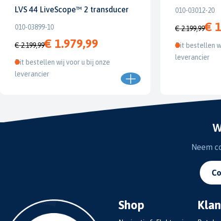
LVS 44 LiveScope™ 2 transducer
010-03012-20
€ 1
010-03899-10
€ 2.199,99
€ 1.979,99
€ 2.199,99
Dit bestellen w
leverancier
Dit bestellen wij voor u bij onze
leverancier
W
Neem con
Co
Shop
Klan