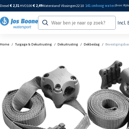
Diesel
€ 2,31
HVO100
€ 2,49
Waterstand Vlissingen
22:10
141 cm
hoog water
(bron:
Rijk
Incl.
Home
/
Tuigage & Dekuitrusting
/
Dekuitrusting
/
Dekbeslag
/
Bevestigingsba