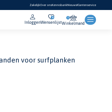
Zakelijk
Over ons
Kennisbank
Nieuws
Klantenservice
0
Inloggen
Wensenlijst
Winkelmand
banden voor surfplanken