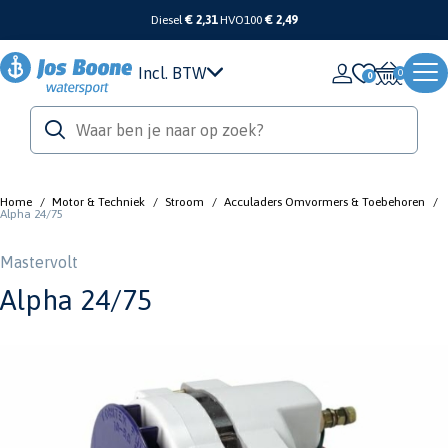
Diesel
€ 2,31
HVO100
€ 2,49
Incl. BTW
0
Home
/
Motor & Techniek
/
Stroom
/
Acculaders Omvormers & Toebehoren
/
Alpha 24/75
Mastervolt
Alpha 24/75