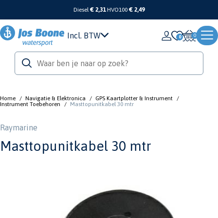
Diesel
€ 2,31
HVO100
€ 2,49
Incl. BTW
0
Home
/
Navigatie & Elektronica
/
GPS Kaartplotter & Instrument
/
Instrument Toebehoren
/
Masttopunitkabel 30 mtr
Raymarine
Masttopunitkabel 30 mtr