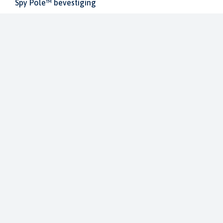
Spy Pole™ bevestiging
010-03012-20
€ 1.979,99
€ 2.199,99
Dit bestellen wij voor u bij onze leverancier
LVS42HD LiveScope™ 2 HD transducer